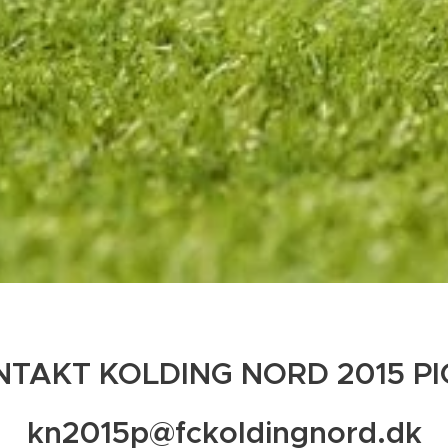
NTAKT KOLDING NORD 2015 PI
kn2015p@fckoldingnord.dk